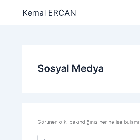
İçeriğe
Kemal ERCAN
atla
Sosyal Medya
Görünen o ki bakındığınız her ne ise bulamıy
Search