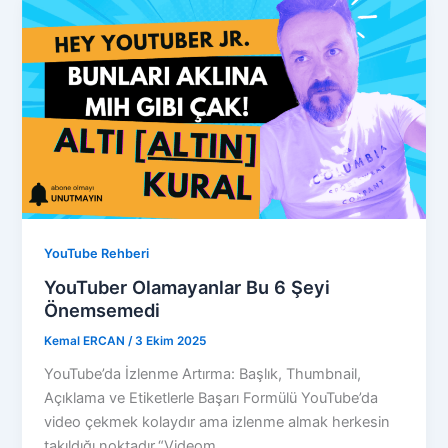
YouTube Rehberi
YouTuber Olamayanlar Bu 6 Şeyi
Önemsemedi
Kemal ERCAN
/
3 Ekim 2025
YouTube’da İzlenme Artırma: Başlık, Thumbnail,
Açıklama ve Etiketlerle Başarı Formülü YouTube’da
video çekmek kolaydır ama izlenme almak herkesin
takıldığı noktadır.“Videom