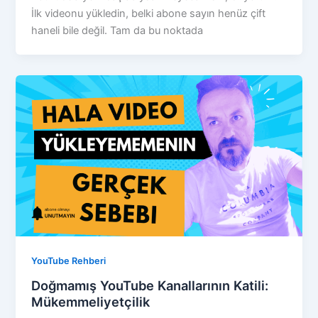
İlk videonu yükledin, belki abone sayın henüz çift
haneli bile değil. Tam da bu noktada
YouTube Rehberi
Doğmamış YouTube Kanallarının Katili:
Mükemmeliyetçilik