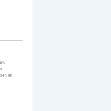
unu
an
den ilk