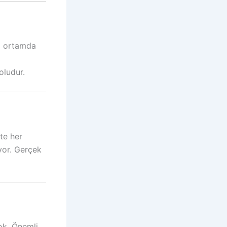
uz ortamda
oludur.
te her
yor. Gerçek
k. Önemli