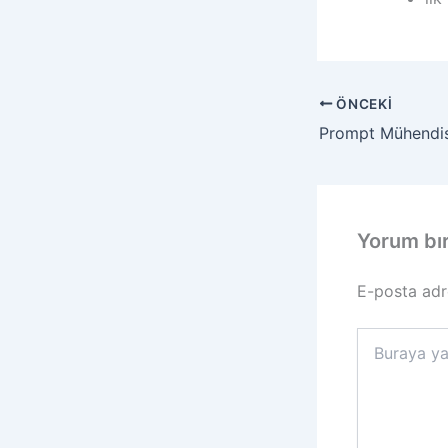
ÖNCEKI
Yorum bı
E-posta adr
Buraya
yazın..