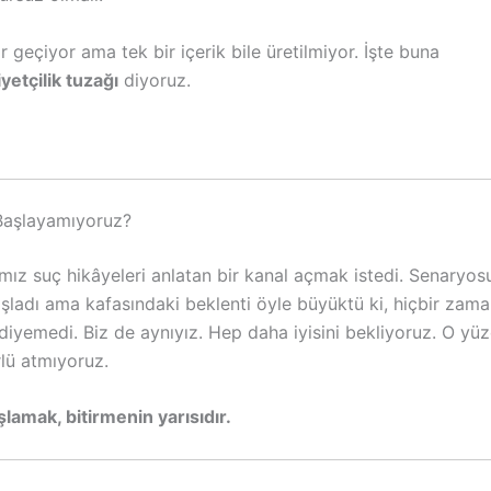
 geçiyor ama tek bir içerik bile üretilmiyor. İşte buna
etçilik tuzağı
diyoruz.
Başlayamıyoruz?
mız suç hikâyeleri anlatan bir kanal açmak istedi. Senaryos
ladı ama kafasındaki beklenti öyle büyüktü ki, hiçbir zam
iyemedi. Biz de aynıyız. Hep daha iyisini bekliyoruz. O yüz
rlü atmıyoruz.
lamak, bitirmenin yarısıdır.