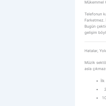
Mükemmel O
Telefonun k
Farketmez. İ
Bugün çekti
gelişim böyl
Hatalar, Yol
Müzik sektör
asla çıkmazd
İlk