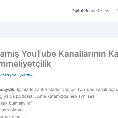
Dijital Rehberlik
mış YouTube Kanallarının Kat
meliyetçilik
ERCAN
/
24 Eylül 2025
adaydık.
İçimizde harika fikirler var, bir YouTube kanalı açma
log ya da podcast… Ama kafamızda hep aynı ses:
 ışık bulmalıyım.”
 tam olmadı.”
ursuz olmalı.”