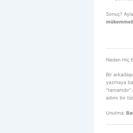
Sonuç? Aylar
mükemmeliy
Neden Hiç 
Bir arkadaşı
yazmaya baş
“tamamdır” d
adımı bir tü
Unutma:
Baş