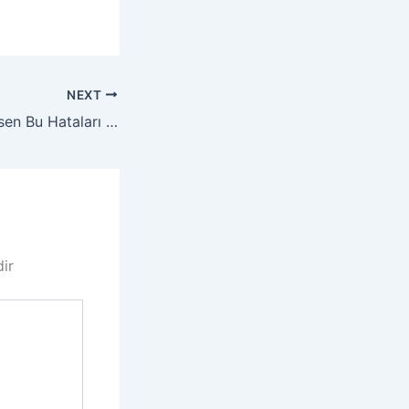
NEXT
YouTube’da Yeniysen Bu Hataları Asla Yapma
dir