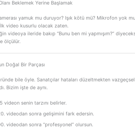
lanı Beklemek Yerine Başlamak
amerası yamuk mu duruyor? Işık kötü mü? Mikrofon yok m
lk video kusurlu olacak zaten.
ğin videoya ileride bakıp “Bunu ben mi yapmışım?” diyeceksi
e ölçülür.
un Doğal Bir Parçası
ünde bile öyle. Sanatçılar hataları düzeltmekten vazgeçsele
ı. Bizim işte de aynı.
 5 videon senin tarzını belirler.
videodan sonra gelişimini fark edersin.
videodan sonra “profesyonel” olursun.