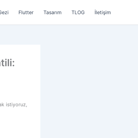
Gezi
Flutter
Tasarım
TLOG
İletişim
ili:
k istiyoruz,